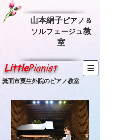
​山本絹子
ピアノ＆
教
ソルフェージュ
室
Little
Pianist
箕面市粟生外院のピアノ教室