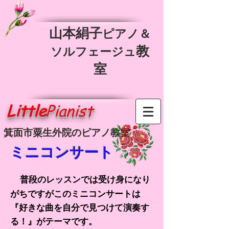
​山本絹子
ピアノ＆
教
ソルフェージュ
室
Little
Pianist
箕面市粟生外院のピアノ教室
ミニコンサート​​
普段のレッスンでは受け身になり
がちですがこのミニコンサートは
『好きな曲を自分で見つけて演奏す
る！』がテーマです。