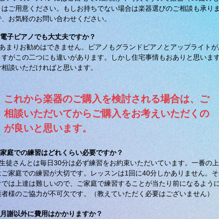
）はご用意ください。もしお持ちでない場合は楽器選びのご相談も承り
で、お気軽のお問い合わせください。
．電子ピアノでも大丈夫ですか？
．あまりお勧めはできません。ピアノもグランドピアノとアップライトが
ますがこの二つにも違いがあります。しかし住宅事情もおありと思いま
ご相談いただければと思います。
これから​楽器のご購入を検討される場合は、ご
相談いただいてからご購入をお考えいただくの
が良いと思います。
．家庭での練習はどれくらい必要ですか？
．生徒さんとは毎日30分は必ず練習をお約束いただいています。一番の
はご家庭での練習が大切です。レッスンは1回に40分しかありません。そ
けでは上達は難しいので、ご家庭で練習することが当たり前になるよう
護者様のご協力が不可欠です。（教えていただく必要はございません）
．月謝以外に費用はかかりますか？