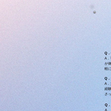
Q
A
が
軽
Q
A
経
さ
Q
A