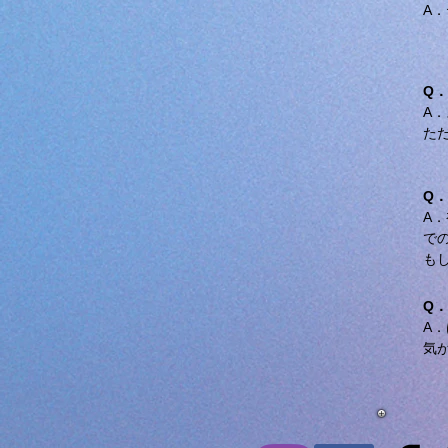
A
Q
A
​
Q
A
で
も
Q
A
気