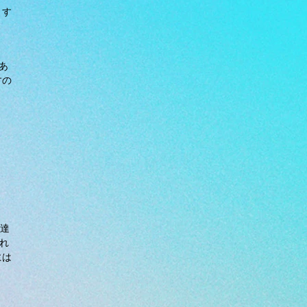
ます
あ
すの
上達
れ
には