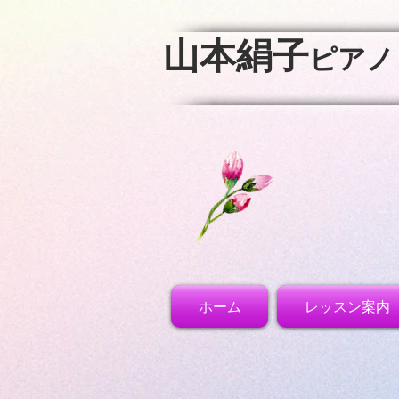
​山本絹子
ピアノ
ホーム
レッスン案内