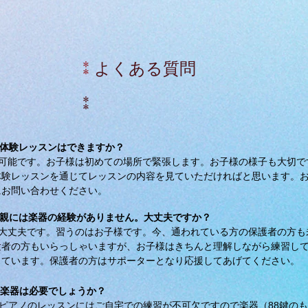
⁑
よくある質問
⁑
．体験レッスンはできますか？
．可能です。お子様は初めての場所で緊張します。お子様の様子も大切で
体験レッスンを通じてレッスンの内容を見ていただければと思います。
にお問い合わせください。
．親には楽器の経験がありません。大丈夫ですか？
．大丈夫です。習うのはお子様です。今、通われている方の保護者の方も
験者の方もいらっしゃいますが、お子様はきちんと理解しながら練習し
っています。保護者の方はサポーターとなり応援してあげてください。
．楽器は必要でしょうか？
．ピアノのレッスンにはご自宅での練習が不可欠ですので楽器（88鍵のも