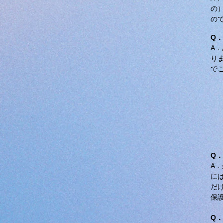
の
の
Q
A
り
で
Q
A
に
だ
保
Q