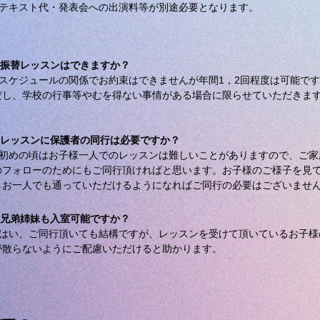
．テキスト代・発表会への出演料等が別途必要となります。
．振替レッスンはできますか？
．スケジュールの関係でお約束はできませんが年間1，2回程度は可能で
ただし、学校の行事等やむを得ない事情がある場合に限らせていただきま
．レッスンに保護者の同行は必要ですか？
．初めの頃はお子様一人でのレッスンは難しいことがありますので、ご家
のフォローのためにもご同行頂ければと思います。お子様のご様子を見
しお一人でも通っていただけるようになればご同行の必要はございませ
．兄弟姉妹も入室可能ですか？
．はい、ご同行頂いても結構ですが、レッスンを受けて頂いているお子様
が散らないようにご配慮いただけると助かります。